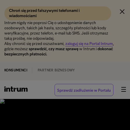
Chroń się przed fałszywymi telefonami i
wiadomościami
Intrum nigdy nie poprosi Cię o udostępnienie danych
osobowych, takich jak hasła, szczegóły płatności lub kody
weryfikacyjne, przez telefon, e-mail lub SMS. Jeśli otrzymasz
taką prośbę, nie odpowiadaj.
Aby chronić się przed oszustwami,
zaloguj się na Portal Intrum
,
gdzie możesz
sprawdzić, czy masz sprawę
w Intrum i
dokonać
bezpiecznych płatności.
KONSUMENCI
PARTNER BIZNESOWY
Sprawdź zadłużenie w Portalu