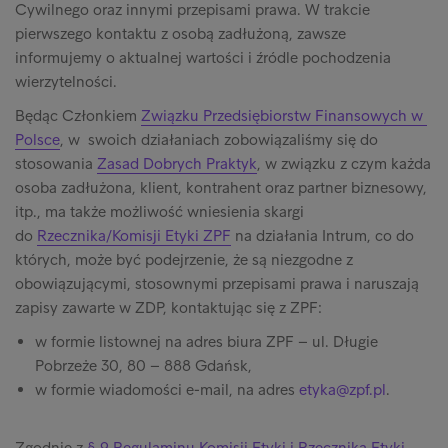
Cywilnego oraz innymi przepisami prawa. W trakcie
pierwszego kontaktu z osobą zadłużoną, zawsze
informujemy o aktualnej wartości i źródle pochodzenia
wierzytelności.
Będąc Członkiem
Związku Przedsiębiorstw Finansowych w
Polsce
, w swoich działaniach zobowiązaliśmy się do
stosowania
Zasad Dobrych Praktyk
, w związku z czym każda
osoba zadłużona, klient, kontrahent oraz partner biznesowy,
itp., ma także możliwość wniesienia skargi
do
Rzecznika/Komisji Etyki ZPF
na działania Intrum, co do
których, może być podejrzenie, że są niezgodne z
obowiązującymi, stosownymi przepisami prawa i naruszają
zapisy zawarte w ZDP, kontaktując się z ZPF:
w formie listownej na adres biura ZPF – ul. Długie
Pobrzeże 30, 80 – 888 Gdańsk,
w formie wiadomości e-mail, na adres
etyka@zpf.pl
.
Zgodnie z
§ 9 Regulaminu Komisji Etyki i Rzecznika Etyki
,