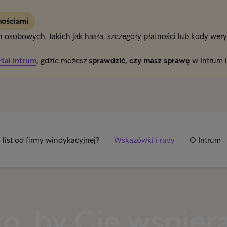
mościami
osobowych, takich jak hasła, szczegóły płatności lub kody weryfi
rtal Intrum
,
gdzie możesz
sprawdzić, czy masz sprawę
w Intrum 
list od firmy windykacyjnej?
Wskazówki i rady
O Intrum
o, by Cię wspier