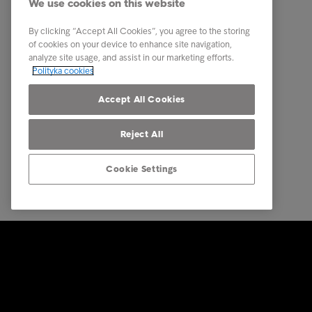
We use cookies on this website
Konsumenci
Przydatn
Otrzymałeś list od firmy
Kim jest
By clicking “Accept All Cookies”, you agree to the storing
windykacyjnej?
of cookies on your device to enhance site navigation,
Zasady 
analyze site usage, and assist in our marketing efforts.
Wskazówki i rady
Polityka cookies
Pracuj w
Kontakt
Accept All Cookies
Reject All
Cookie Settings
© Intrum 2025
Polityka 