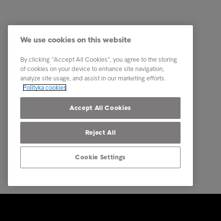
We use cookies on this website
Konsumenci
Przydatn
Otrzymałeś list od firmy
Kim jest
By clicking “Accept All Cookies”, you agree to the storing
windykacyjnej?
of cookies on your device to enhance site navigation,
Zasady 
analyze site usage, and assist in our marketing efforts.
Wskazówki i rady
Polityka cookies
Pracuj w
Kontakt
Accept All Cookies
Reject All
Cookie Settings
© Intrum 2025
Polityka 