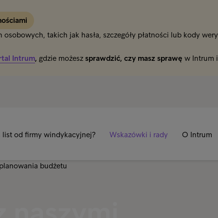
mościami
osobowych, takich jak hasła, szczegóły płatności lub kody weryfi
rtal Intrum
,
gdzie możesz
sprawdzić, czy masz sprawę
w Intrum 
list od firmy windykacyjnej?
Wskazówki i rady
O Intrum
z naszymi