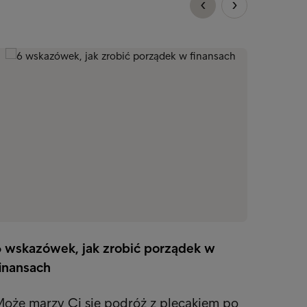
6 wskazówek, jak zrobić porządek w
Posiad
finansach
warto
Może marzy Ci się podróż z plecakiem po
Chroń 