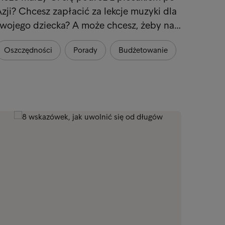
zji? Chcesz zapłacić za lekcje muzyki dla
sobie 
swojego dziecka? A może chcesz, żeby na…
finan
Oszczędności
Porady
Budżetowanie
Ekon
Oszcz