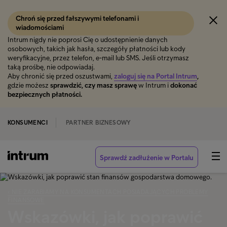
Chroń się przed fałszywymi telefonami i
wiadomościami
Intrum nigdy nie poprosi Cię o udostępnienie danych
osobowych, takich jak hasła, szczegóły płatności lub kody
weryfikacyjne, przez telefon, e-mail lub SMS. Jeśli otrzymasz
taką prośbę, nie odpowiadaj.
Aby chronić się przed oszustwami,
zaloguj się na Portal Intrum
,
gdzie możesz
sprawdzić, czy masz sprawę
w Intrum i
dokonać
bezpiecznych płatności.
KONSUMENCI
PARTNER BIZNESOWY
Sprawdź zadłużenie w Portalu
‹ NIE ZARABIAMY NA KONSUMENTACH POSIADAJĄCYCH PROBLEMY
FINANSOWE
Wskazówki, jak poprawić