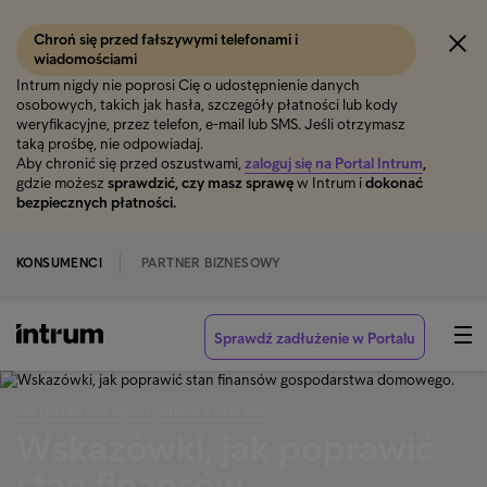
Chroń się przed fałszywymi telefonami i
wiadomościami
Intrum nigdy nie poprosi Cię o udostępnienie danych
osobowych, takich jak hasła, szczegóły płatności lub kody
weryfikacyjne, przez telefon, e-mail lub SMS. Jeśli otrzymasz
taką prośbę, nie odpowiadaj.
Aby chronić się przed oszustwami,
zaloguj się na Portal Intrum
,
gdzie możesz
sprawdzić, czy masz sprawę
w Intrum i
dokonać
bezpiecznych płatności.
KONSUMENCI
PARTNER BIZNESOWY
Sprawdź zadłużenie w Portalu
‹ SKONTAKTUJ SIĘ Z KOMISJĄ ETYKI ZPF
Wskazówki, jak poprawić
stan finansów