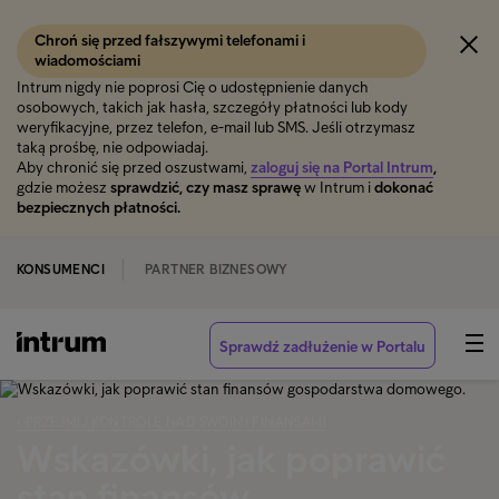
Chroń się przed fałszywymi telefonami i
wiadomościami
Intrum nigdy nie poprosi Cię o udostępnienie danych
osobowych, takich jak hasła, szczegóły płatności lub kody
weryfikacyjne, przez telefon, e-mail lub SMS. Jeśli otrzymasz
taką prośbę, nie odpowiadaj.
Aby chronić się przed oszustwami,
zaloguj się na Portal Intrum
,
gdzie możesz
sprawdzić, czy masz sprawę
w Intrum i
dokonać
bezpiecznych płatności.
KONSUMENCI
PARTNER BIZNESOWY
Sprawdź zadłużenie w Portalu
‹ PRZEJMIJ KONTROLĘ NAD SWOIMI FINANSAMI
Wskazówki, jak poprawić
stan finansów