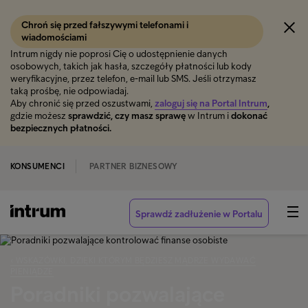
Chroń się przed fałszywymi telefonami i
wiadomościami
Intrum nigdy nie poprosi Cię o udostępnienie danych
osobowych, takich jak hasła, szczegóły płatności lub kody
weryfikacyjne, przez telefon, e-mail lub SMS. Jeśli otrzymasz
taką prośbę, nie odpowiadaj.
Aby chronić się przed oszustwami,
zaloguj się na Portal Intrum
,
gdzie możesz
sprawdzić, czy masz sprawę
w Intrum i
dokonać
bezpiecznych płatności.
KONSUMENCI
PARTNER BIZNESOWY
Sprawdź zadłużenie w Portalu
‹ WSKAZÓWKI, DZIĘKI KTÓRYM BĘDZIESZ MĄDRZE WYDAWAĆ
PIENIĄDZE
Poradniki pozwalające