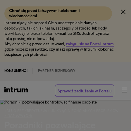
Chroń się przed fałszywymi telefonami i
wiadomościami
Intrum nigdy nie poprosi Cię o udostępnienie danych
osobowych, takich jak hasła, szczegóły płatności lub kody
weryfikacyjne, przez telefon, e-mail lub SMS. Jeśli otrzymasz
taką prośbę, nie odpowiadaj.
Aby chronić się przed oszustwami,
zaloguj się na Portal Intrum
,
gdzie możesz
sprawdzić, czy masz sprawę
w Intrum i
dokonać
bezpiecznych płatności.
KONSUMENCI
PARTNER BIZNESOWY
Sprawdź zadłużenie w Portalu
‹ DŁUG BEZ KREDYTU? JAK UNIKNĄĆ NIECHCIANYCH PROBLEMÓW
FINANSOWYCH?
Poradniki pozwalające