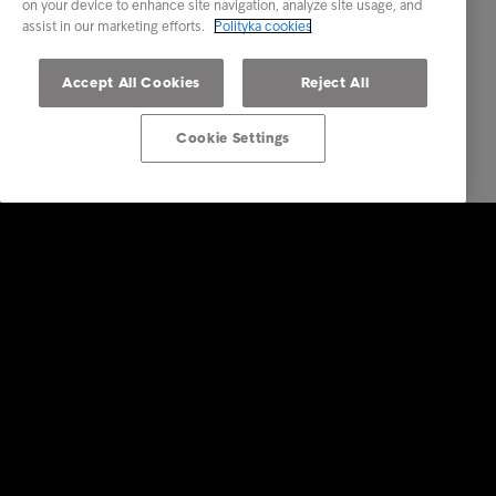
on your device to enhance site navigation, analyze site usage, and
assist in our marketing efforts.
Polityka cookies
Accept All Cookies
Reject All
Cookie Settings
Rozwiązania dla biznesu
Usługi
Branże