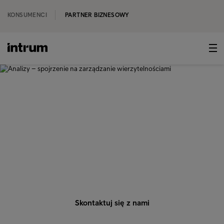
KONSUMENCI
PARTNER BIZNESOWY
‹ RAPORTY I ANALIZY
Analizy – spojrzenie na
zarządzanie
wierzytelnościami
Poznaj świat finansów w oparciu o dane i analizy
Intrum!
Skontaktuj się z nami