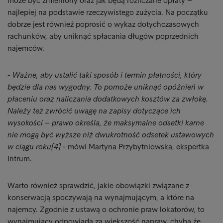
może być zmieniony oraz jak będą rozliczane opłaty –
najlepiej na podstawie rzeczywistego zużycia. Na początku
dobrze jest również poprosić o wykaz dotychczasowych
rachunków, aby uniknąć spłacania długów poprzednich
najemców.
-
Ważne, aby ustalić taki sposób i termin płatności, który
będzie dla nas wygodny. To pomoże uniknąć opóźnień w
płaceniu oraz naliczania dodatkowych kosztów za zwłokę.
Należy też zwrócić uwagę na zapisy dotyczące ich
wysokości – prawo określa, że maksymalne odsetki karne
nie mogą być wyższe niż dwukrotność odsetek ustawowych
w ciągu roku[4]
- mówi Martyna Przybytniowska, ekspertka
Intrum.
Warto również sprawdzić, jakie obowiązki związane z
konserwacją spoczywają na wynajmującym, a które na
najemcy. Zgodnie z ustawą o ochronie praw lokatorów, to
wynajmujący odpowiada za większość napraw, chyba że